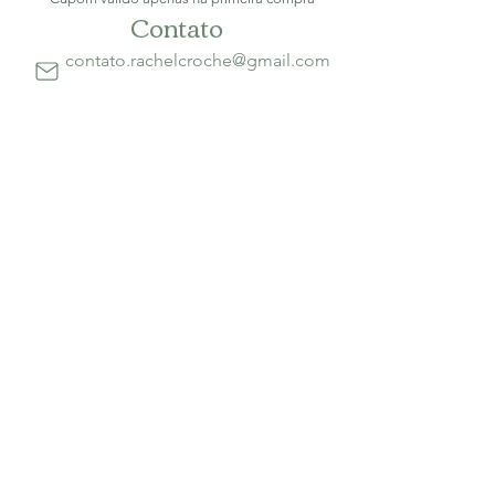
Contato
contato.rachelcroche@gmail.com
São Gonçalo / RJ
Informações
Como comprar?
Como baixar a receita que comprei?
Política de Privacidade
Termos de Uso
Formas de pagamento