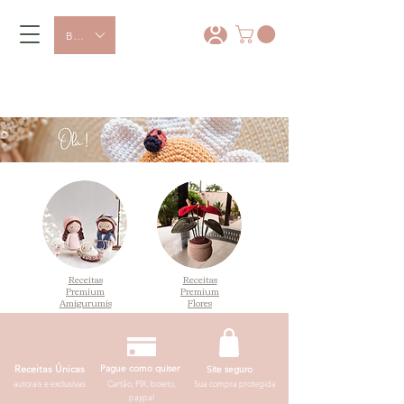
BRL (R$)
10% OFF com o cupom PRIMEIRACOMPRA
Receitas
Receitas
Premium
Premium
Amigurumis
Flores
Receitas Únicas
Pague como quiser
Site seguro
autorais e exclusivas
Cartão, PIX, boleto,
Sua compra protegida
paypal