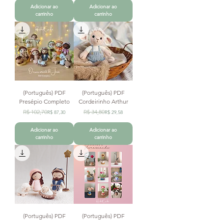
Adicionar ao
Adicionar ao
carrinho
carrinho
(Português) PDF
(Português) PDF
Presépio Completo
Cordeirinho Arthur
Preço normal
Preço promocional
Preço normal
Preço promocional
R$ 102,70
R$ 34,80
R$ 87,30
R$ 29,58
Adicionar ao
Adicionar ao
carrinho
carrinho
(Português) PDF
(Português) PDF