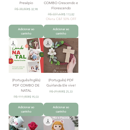
Presépio
COMBO Crescendo e
Florescendo
Preço normal
Preço promocional
R$ 38,80
R$ 32,98
Preço normal
Preço promocional
R$ 227,63
R$ 113,82
Oferta C&F 50% OFF
Adicionar ao
Adicionar ao
carrinho
carrinho
(Português/Inglês)
(Português) PDF
PDF COMBO DE
Guirlanda Ele vive!
NATAL
Preço normal
Preço promocional
R$ 29,80
R$ 25,33
Preço normal
Preço promocional
R$ 111,80
R$ 95,03
Adicionar ao
Adicionar ao
carrinho
carrinho