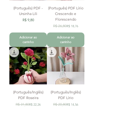
(Português) PDF -
(Português) PDF Lírio
Ursinha Lili
Crescendo e
Florescendo
Preço
R$ 9,80
Preço normal
Preço promocional
R$ 26,80
R$ 18,76
Adicionar ao
Adicionar ao
carrinho
carrinho
(Português/Inglês)
(Português/Inglês)
PDF Roseira
PDF Lírio
Preço normal
Preço promocional
Preço normal
Preço promocional
R$ 31,80
R$ 20,80
R$ 22,26
R$ 14,56
Adicionar ao
Adicionar ao
carrinho
carrinho