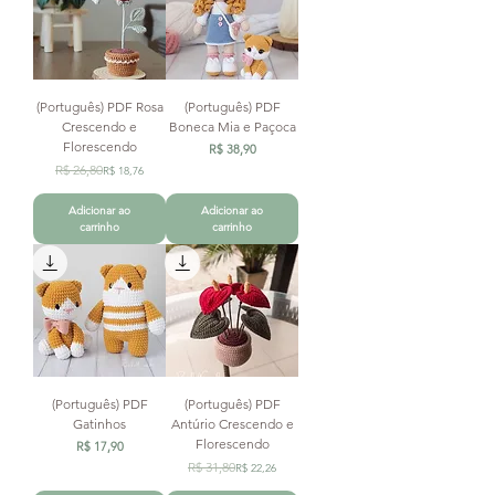
(Português) PDF Rosa
(Português) PDF
Crescendo e
Boneca Mia e Paçoca
Florescendo
Preço
R$ 38,90
Preço normal
Preço promocional
R$ 26,80
R$ 18,76
Adicionar ao
Adicionar ao
carrinho
carrinho
(Português) PDF
(Português) PDF
Gatinhos
Antúrio Crescendo e
Florescendo
Preço
R$ 17,90
Preço normal
Preço promocional
R$ 31,80
R$ 22,26