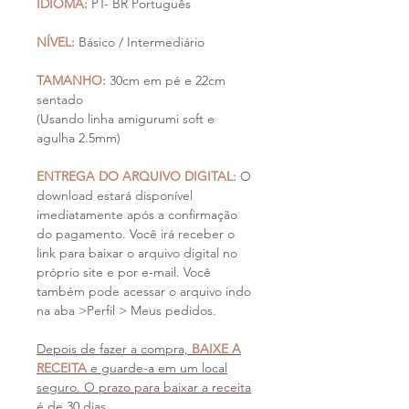
IDIOMA:
PT- BR Português
NÍVEL:
Básico / Intermediário
TAMANHO:
30cm em pé e 22cm
sentado
(Usando linha amigurumi soft e
agulha 2.5mm)
ENTREGA DO ARQUIVO DIGITAL:
O
download estará disponível
imediatamente após a confirmação
do pagamento. Você irá receber o
link para baixar o arquivo digital no
próprio site e por e-mail. Você
também pode acessar o arquivo indo
na aba >Perfil > Meus pedidos.
Depois de fazer a compra,
BAIXE A
RECEITA
e guarde-a em um local
seguro. O prazo para baixar a receita
é de 30 dias.