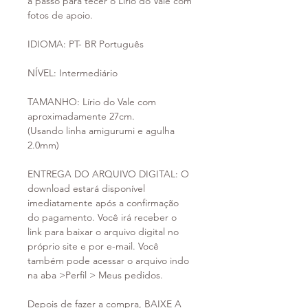
a passo para tecer o Lírio do Vale com
fotos de apoio.
IDIOMA: PT- BR Português
NÍVEL: Intermediário
TAMANHO: Lírio do Vale com
aproximadamente 27cm.
(Usando linha amigurumi e agulha
2.0mm)
ENTREGA DO ARQUIVO DIGITAL: O
download estará disponível
imediatamente após a confirmação
do pagamento. Você irá receber o
link para baixar o arquivo digital no
próprio site e por e-mail. Você
também pode acessar o arquivo indo
na aba >Perfil > Meus pedidos.
Depois de fazer a compra, BAIXE A